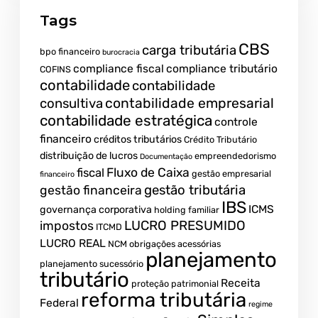
Tags
CBS
carga tributária
bpo financeiro
burocracia
compliance fiscal
compliance tributário
COFINS
contabilidade
contabilidade
contabilidade empresarial
consultiva
contabilidade estratégica
controle
financeiro
créditos tributários
Crédito Tributário
distribuição de lucros
empreendedorismo
Documentação
fiscal
Fluxo de Caixa
gestão empresarial
financeiro
gestão tributária
gestão financeira
IBS
ICMS
governança corporativa
holding familiar
LUCRO PRESUMIDO
impostos
ITCMD
LUCRO REAL
NCM
obrigações acessórias
planejamento
planejamento sucessório
tributário
Receita
proteção patrimonial
reforma tributária
Federal
regime