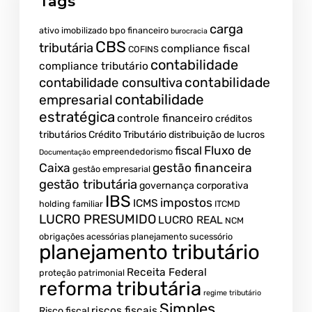
Tags
carga
ativo imobilizado
bpo financeiro
burocracia
CBS
tributária
compliance fiscal
COFINS
contabilidade
compliance tributário
contabilidade
contabilidade consultiva
contabilidade
empresarial
estratégica
controle financeiro
créditos
tributários
Crédito Tributário
distribuição de lucros
Fluxo de
fiscal
empreendedorismo
Documentação
Caixa
gestão financeira
gestão empresarial
gestão tributária
governança corporativa
IBS
impostos
ICMS
holding familiar
ITCMD
LUCRO PRESUMIDO
LUCRO REAL
NCM
obrigações acessórias
planejamento sucessório
planejamento tributário
Receita Federal
proteção patrimonial
reforma tributária
regime tributário
Simples
riscos fiscais
Risco fiscal