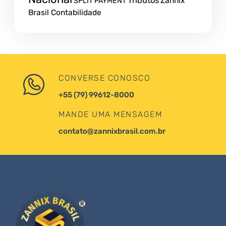
Tributos
Zannix
SPLIT PAYMENT
Brasil Contabilidade
CONVERSE CONOSCO
+55 (79) 99612-8000
MANDE UMA MENSAGEM
contato@zannixbrasil.com.br