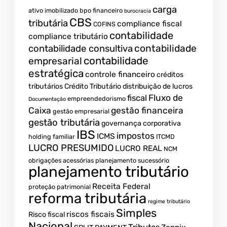
carga
ativo imobilizado
bpo financeiro
burocracia
CBS
tributária
compliance fiscal
COFINS
contabilidade
compliance tributário
contabilidade
contabilidade consultiva
contabilidade
empresarial
estratégica
controle financeiro
créditos
tributários
Crédito Tributário
distribuição de lucros
Fluxo de
fiscal
empreendedorismo
Documentação
Caixa
gestão financeira
gestão empresarial
gestão tributária
governança corporativa
IBS
impostos
ICMS
holding familiar
ITCMD
LUCRO PRESUMIDO
LUCRO REAL
NCM
obrigações acessórias
planejamento sucessório
planejamento tributário
Receita Federal
proteção patrimonial
reforma tributária
regime tributário
Simples
riscos fiscais
Risco fiscal
Nacional