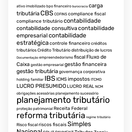
carga
ativo imobilizado
bpo financeiro
burocracia
CBS
tributária
compliance fiscal
COFINS
contabilidade
compliance tributário
contabilidade
contabilidade consultiva
contabilidade
empresarial
estratégica
controle financeiro
créditos
tributários
Crédito Tributário
distribuição de lucros
Fluxo de
fiscal
empreendedorismo
Documentação
Caixa
gestão financeira
gestão empresarial
gestão tributária
governança corporativa
IBS
impostos
ICMS
holding familiar
ITCMD
LUCRO PRESUMIDO
LUCRO REAL
NCM
obrigações acessórias
planejamento sucessório
planejamento tributário
Receita Federal
proteção patrimonial
reforma tributária
regime tributário
Simples
riscos fiscais
Risco fiscal
Nacional