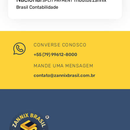
Tributos
Zannix
SPLIT PAYMENT
Brasil Contabilidade
CONVERSE CONOSCO
+55 (79) 99612-8000
MANDE UMA MENSAGEM
contato@zannixbrasil.com.br