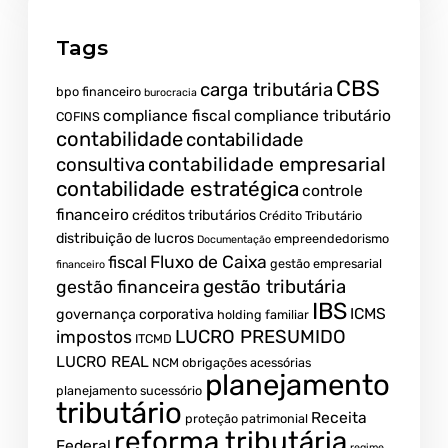
Tags
CBS
carga tributária
bpo financeiro
burocracia
compliance fiscal
compliance tributário
COFINS
contabilidade
contabilidade
contabilidade empresarial
consultiva
contabilidade estratégica
controle
financeiro
créditos tributários
Crédito Tributário
distribuição de lucros
empreendedorismo
Documentação
fiscal
Fluxo de Caixa
gestão empresarial
financeiro
gestão tributária
gestão financeira
IBS
ICMS
governança corporativa
holding familiar
LUCRO PRESUMIDO
impostos
ITCMD
LUCRO REAL
NCM
obrigações acessórias
planejamento
planejamento sucessório
tributário
Receita
proteção patrimonial
reforma tributária
Federal
regime