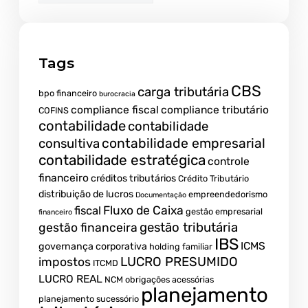
Tags
CBS
carga tributária
bpo financeiro
burocracia
compliance fiscal
compliance tributário
COFINS
contabilidade
contabilidade
contabilidade empresarial
consultiva
contabilidade estratégica
controle
financeiro
créditos tributários
Crédito Tributário
distribuição de lucros
empreendedorismo
Documentação
fiscal
Fluxo de Caixa
gestão empresarial
financeiro
gestão tributária
gestão financeira
IBS
ICMS
governança corporativa
holding familiar
LUCRO PRESUMIDO
impostos
ITCMD
LUCRO REAL
NCM
obrigações acessórias
planejamento
planejamento sucessório