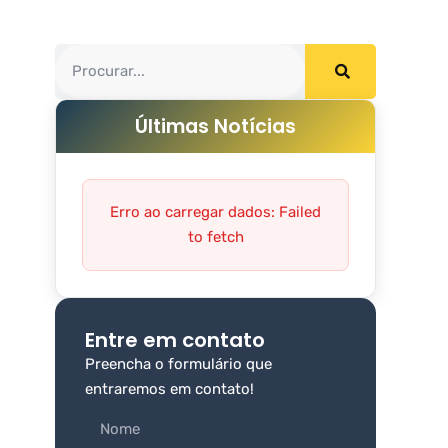
Últimas Notícias
Erro ao carregar dados: Failed
to fetch
Entre em contato
Preencha o formulário que
entraremos em contato!