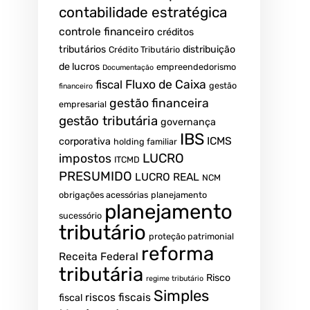
contabilidade estratégica
controle financeiro
créditos
tributários
distribuição
Crédito Tributário
de lucros
empreendedorismo
Documentação
fiscal
Fluxo de Caixa
gestão
financeiro
gestão financeira
empresarial
gestão tributária
governança
IBS
ICMS
corporativa
holding familiar
LUCRO
impostos
ITCMD
PRESUMIDO
LUCRO REAL
NCM
obrigações acessórias
planejamento
planejamento
sucessório
tributário
proteção patrimonial
reforma
Receita Federal
tributária
Risco
regime tributário
Simples
riscos fiscais
fiscal