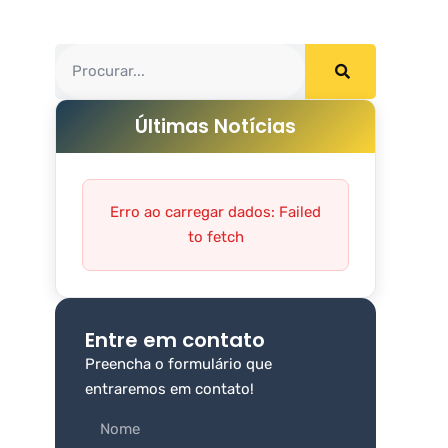
Últimas Notícias
Erro ao carregar dados: Failed
to fetch
Entre em contato
Preencha o formulário que
entraremos em contato!