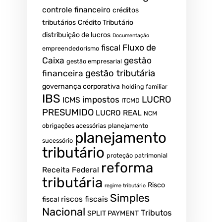
controle financeiro
créditos
tributários
Crédito Tributário
distribuição de lucros
Documentação
Fluxo de
fiscal
empreendedorismo
Caixa
gestão
gestão empresarial
gestão tributária
financeira
governança corporativa
holding familiar
IBS
LUCRO
impostos
ICMS
ITCMD
PRESUMIDO
LUCRO REAL
NCM
obrigações acessórias
planejamento
planejamento
sucessório
tributário
proteção patrimonial
reforma
Receita Federal
tributária
Risco
regime tributário
Simples
riscos fiscais
fiscal
Nacional
Tributos
SPLIT PAYMENT