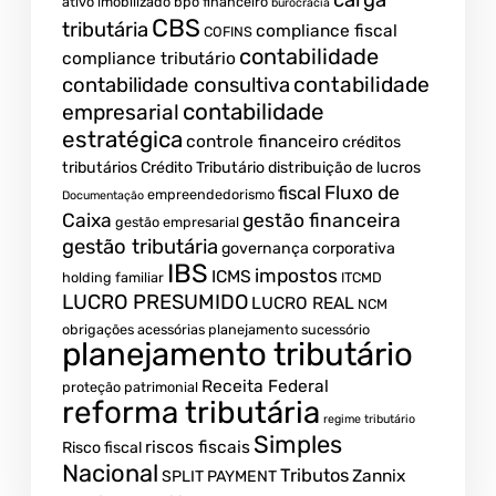
carga
ativo imobilizado
bpo financeiro
burocracia
CBS
tributária
compliance fiscal
COFINS
contabilidade
compliance tributário
contabilidade
contabilidade consultiva
contabilidade
empresarial
estratégica
controle financeiro
créditos
tributários
Crédito Tributário
distribuição de lucros
Fluxo de
fiscal
empreendedorismo
Documentação
Caixa
gestão financeira
gestão empresarial
gestão tributária
governança corporativa
IBS
impostos
ICMS
holding familiar
ITCMD
LUCRO PRESUMIDO
LUCRO REAL
NCM
obrigações acessórias
planejamento sucessório
planejamento tributário
Receita Federal
proteção patrimonial
reforma tributária
regime tributário
Simples
riscos fiscais
Risco fiscal
Nacional
Tributos
Zannix
SPLIT PAYMENT