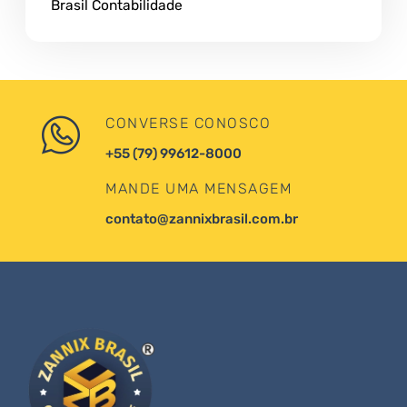
Brasil Contabilidade
CONVERSE CONOSCO
+55 (79) 99612-8000
MANDE UMA MENSAGEM
contato@zannixbrasil.com.br