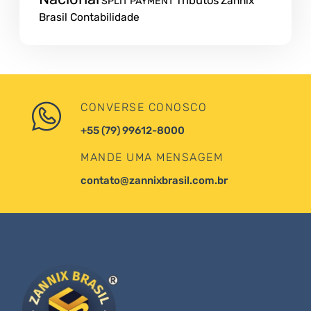
Tributos
Zannix
SPLIT PAYMENT
Brasil Contabilidade
CONVERSE CONOSCO
+55 (79) 99612-8000
MANDE UMA MENSAGEM
contato@zannixbrasil.com.br