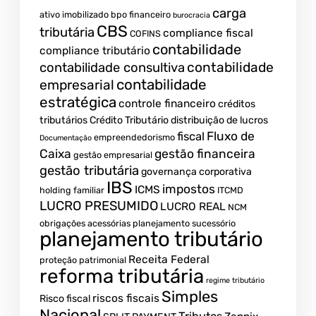
carga
ativo imobilizado
bpo financeiro
burocracia
CBS
tributária
compliance fiscal
COFINS
contabilidade
compliance tributário
contabilidade
contabilidade consultiva
contabilidade
empresarial
estratégica
controle financeiro
créditos
tributários
Crédito Tributário
distribuição de lucros
Fluxo de
fiscal
empreendedorismo
Documentação
Caixa
gestão financeira
gestão empresarial
gestão tributária
governança corporativa
IBS
impostos
ICMS
holding familiar
ITCMD
LUCRO PRESUMIDO
LUCRO REAL
NCM
obrigações acessórias
planejamento sucessório
planejamento tributário
Receita Federal
proteção patrimonial
reforma tributária
regime tributário
Simples
riscos fiscais
Risco fiscal
Nacional