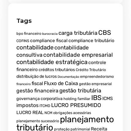
Tags
CBS
carga tributária
bpo financeiro
burocracia
compliance fiscal
compliance tributário
COFINS
contabilidade
contabilidade
contabilidade empresarial
consultiva
contabilidade estratégica
controle
financeiro
créditos tributários
Crédito Tributário
distribuição de lucros
empreendedorismo
Documentação
fiscal
Fluxo de Caixa
gestão empresarial
financeiro
gestão tributária
gestão financeira
IBS
ICMS
governança corporativa
holding familiar
LUCRO PRESUMIDO
impostos
ITCMD
LUCRO REAL
NCM
obrigações acessórias
planejamento
planejamento sucessório
tributário
Receita
proteção patrimonial