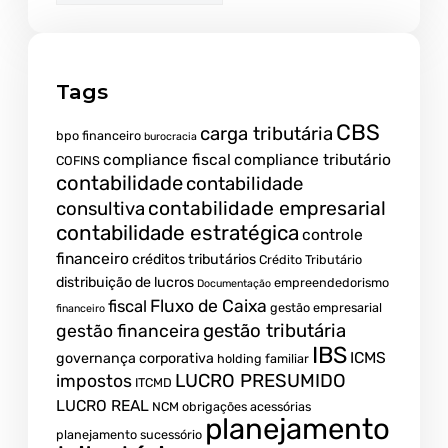
Tags
CBS
carga tributária
bpo financeiro
burocracia
compliance fiscal
compliance tributário
COFINS
contabilidade
contabilidade
contabilidade empresarial
consultiva
contabilidade estratégica
controle
financeiro
créditos tributários
Crédito Tributário
distribuição de lucros
empreendedorismo
Documentação
fiscal
Fluxo de Caixa
gestão empresarial
financeiro
gestão tributária
gestão financeira
IBS
ICMS
governança corporativa
holding familiar
LUCRO PRESUMIDO
impostos
ITCMD
LUCRO REAL
NCM
obrigações acessórias
planejamento
planejamento sucessório