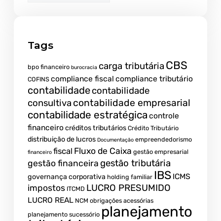
Tags
CBS
carga tributária
bpo financeiro
burocracia
compliance fiscal
compliance tributário
COFINS
contabilidade
contabilidade
contabilidade empresarial
consultiva
contabilidade estratégica
controle
financeiro
créditos tributários
Crédito Tributário
distribuição de lucros
empreendedorismo
Documentação
fiscal
Fluxo de Caixa
gestão empresarial
financeiro
gestão tributária
gestão financeira
IBS
ICMS
governança corporativa
holding familiar
LUCRO PRESUMIDO
impostos
ITCMD
LUCRO REAL
NCM
obrigações acessórias
planejamento
planejamento sucessório