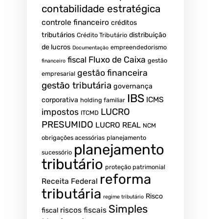
contabilidade estratégica
controle financeiro
créditos
tributários
distribuição
Crédito Tributário
de lucros
empreendedorismo
Documentação
fiscal
Fluxo de Caixa
gestão
financeiro
gestão financeira
empresarial
gestão tributária
governança
IBS
ICMS
corporativa
holding familiar
LUCRO
impostos
ITCMD
PRESUMIDO
LUCRO REAL
NCM
obrigações acessórias
planejamento
planejamento
sucessório
tributário
proteção patrimonial
reforma
Receita Federal
tributária
Risco
regime tributário
Simples
riscos fiscais
fiscal