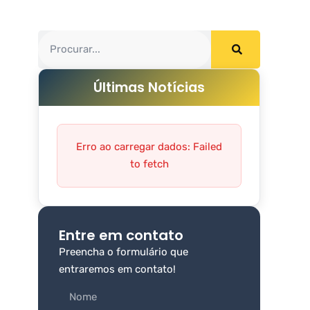
Últimas Notícias
Erro ao carregar dados: Failed
to fetch
Entre em contato
Preencha o formulário que
entraremos em contato!