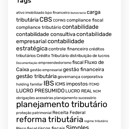
Tags
carga
ativo imobilizado
bpo financeiro
burocracia
CBS
tributária
compliance fiscal
COFINS
contabilidade
compliance tributário
contabilidade
contabilidade consultiva
contabilidade
empresarial
estratégica
controle financeiro
créditos
tributários
Crédito Tributário
distribuição de lucros
Fluxo de
fiscal
empreendedorismo
Documentação
Caixa
gestão financeira
gestão empresarial
gestão tributária
governança corporativa
IBS
impostos
ICMS
holding familiar
ITCMD
LUCRO PRESUMIDO
LUCRO REAL
NCM
obrigações acessórias
planejamento sucessório
planejamento tributário
Receita Federal
proteção patrimonial
reforma tributária
regime tributário
Simples
riscos fiscais
Risco fiscal