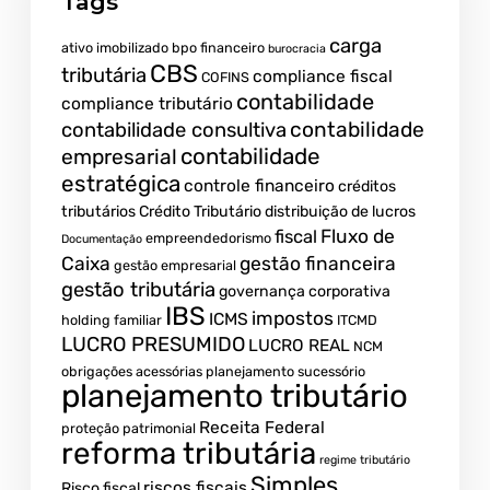
Tags
carga
ativo imobilizado
bpo financeiro
burocracia
CBS
tributária
compliance fiscal
COFINS
contabilidade
compliance tributário
contabilidade
contabilidade consultiva
contabilidade
empresarial
estratégica
controle financeiro
créditos
tributários
Crédito Tributário
distribuição de lucros
Fluxo de
fiscal
empreendedorismo
Documentação
Caixa
gestão financeira
gestão empresarial
gestão tributária
governança corporativa
IBS
impostos
ICMS
holding familiar
ITCMD
LUCRO PRESUMIDO
LUCRO REAL
NCM
obrigações acessórias
planejamento sucessório
planejamento tributário
Receita Federal
proteção patrimonial
reforma tributária
regime tributário
Simples
riscos fiscais
Risco fiscal