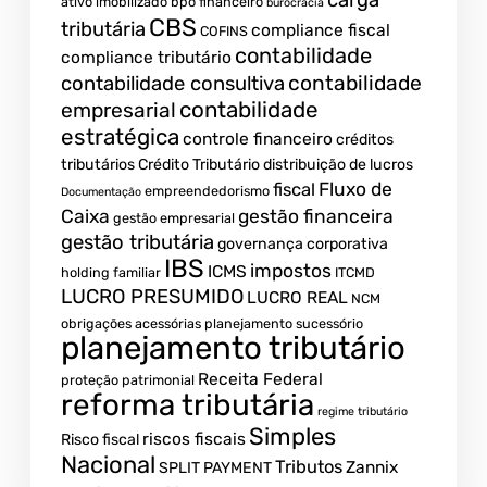
carga
ativo imobilizado
bpo financeiro
burocracia
CBS
tributária
compliance fiscal
COFINS
contabilidade
compliance tributário
contabilidade
contabilidade consultiva
contabilidade
empresarial
estratégica
controle financeiro
créditos
tributários
Crédito Tributário
distribuição de lucros
Fluxo de
fiscal
empreendedorismo
Documentação
Caixa
gestão financeira
gestão empresarial
gestão tributária
governança corporativa
IBS
impostos
ICMS
holding familiar
ITCMD
LUCRO PRESUMIDO
LUCRO REAL
NCM
obrigações acessórias
planejamento sucessório
planejamento tributário
Receita Federal
proteção patrimonial
reforma tributária
regime tributário
Simples
riscos fiscais
Risco fiscal
Nacional
Tributos
Zannix
SPLIT PAYMENT