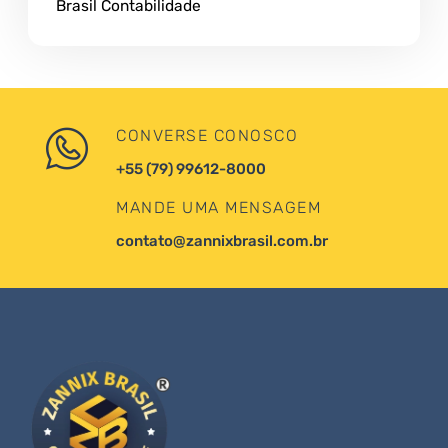
Brasil Contabilidade
CONVERSE CONOSCO
+55 (79) 99612-8000
MANDE UMA MENSAGEM
contato@zannixbrasil.com.br