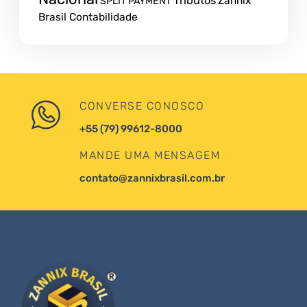
Tributos
Zannix
SPLIT PAYMENT
Brasil Contabilidade
CONVERSE CONOSCO
+55 (79) 99612-8000
MANDE UMA MENSAGEM
contato@zannixbrasil.com.br