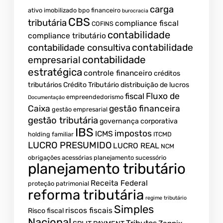
carga
ativo imobilizado
bpo financeiro
burocracia
CBS
tributária
compliance fiscal
COFINS
contabilidade
compliance tributário
contabilidade
contabilidade consultiva
contabilidade
empresarial
estratégica
controle financeiro
créditos
tributários
Crédito Tributário
distribuição de lucros
Fluxo de
fiscal
empreendedorismo
Documentação
Caixa
gestão financeira
gestão empresarial
gestão tributária
governança corporativa
IBS
impostos
ICMS
holding familiar
ITCMD
LUCRO PRESUMIDO
LUCRO REAL
NCM
obrigações acessórias
planejamento sucessório
planejamento tributário
Receita Federal
proteção patrimonial
reforma tributária
regime tributário
Simples
riscos fiscais
Risco fiscal
Nacional