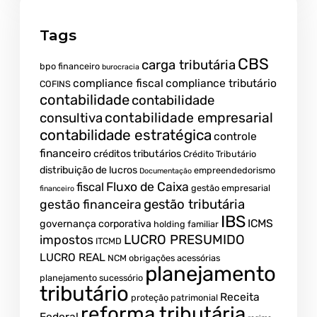
Tags
CBS
carga tributária
bpo financeiro
burocracia
compliance fiscal
compliance tributário
COFINS
contabilidade
contabilidade
contabilidade empresarial
consultiva
contabilidade estratégica
controle
financeiro
créditos tributários
Crédito Tributário
distribuição de lucros
empreendedorismo
Documentação
fiscal
Fluxo de Caixa
gestão empresarial
financeiro
gestão tributária
gestão financeira
IBS
ICMS
governança corporativa
holding familiar
LUCRO PRESUMIDO
impostos
ITCMD
LUCRO REAL
NCM
obrigações acessórias
planejamento
planejamento sucessório
tributário
Receita
proteção patrimonial
reforma tributária
Federal