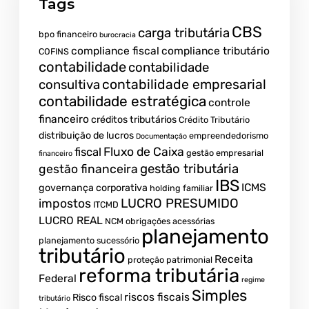
Tags
CBS
carga tributária
bpo financeiro
burocracia
compliance fiscal
compliance tributário
COFINS
contabilidade
contabilidade
contabilidade empresarial
consultiva
contabilidade estratégica
controle
financeiro
créditos tributários
Crédito Tributário
distribuição de lucros
empreendedorismo
Documentação
fiscal
Fluxo de Caixa
gestão empresarial
financeiro
gestão tributária
gestão financeira
IBS
ICMS
governança corporativa
holding familiar
LUCRO PRESUMIDO
impostos
ITCMD
LUCRO REAL
NCM
obrigações acessórias
planejamento
planejamento sucessório
tributário
Receita
proteção patrimonial
reforma tributária
Federal
regime
Simples
riscos fiscais
Risco fiscal
tributário