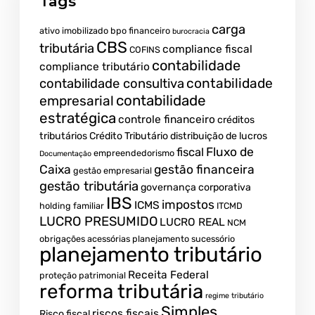
Tags
carga
ativo imobilizado
bpo financeiro
burocracia
CBS
tributária
compliance fiscal
COFINS
contabilidade
compliance tributário
contabilidade
contabilidade consultiva
contabilidade
empresarial
estratégica
controle financeiro
créditos
tributários
Crédito Tributário
distribuição de lucros
Fluxo de
fiscal
empreendedorismo
Documentação
Caixa
gestão financeira
gestão empresarial
gestão tributária
governança corporativa
IBS
impostos
ICMS
holding familiar
ITCMD
LUCRO PRESUMIDO
LUCRO REAL
NCM
obrigações acessórias
planejamento sucessório
planejamento tributário
Receita Federal
proteção patrimonial
reforma tributária
regime tributário
Simples
riscos fiscais
Risco fiscal