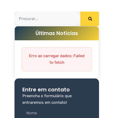
Últimas Notícias
Erro ao carregar dados: Failed
to fetch
Entre em contato
Preencha o formulário que
entraremos em contato!