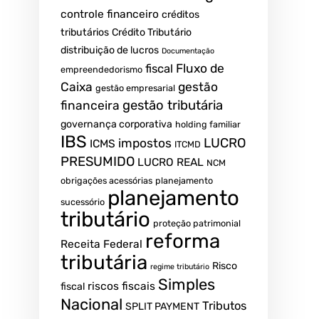
controle financeiro
créditos
tributários
Crédito Tributário
distribuição de lucros
Documentação
Fluxo de
fiscal
empreendedorismo
Caixa
gestão
gestão empresarial
gestão tributária
financeira
governança corporativa
holding familiar
IBS
LUCRO
impostos
ICMS
ITCMD
PRESUMIDO
LUCRO REAL
NCM
obrigações acessórias
planejamento
planejamento
sucessório
tributário
proteção patrimonial
reforma
Receita Federal
tributária
Risco
regime tributário
Simples
riscos fiscais
fiscal
Nacional
Tributos
SPLIT PAYMENT