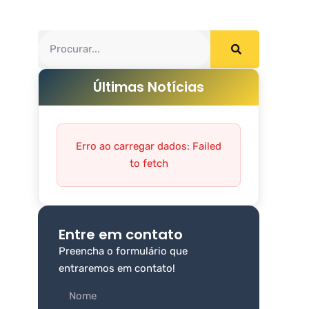
Últimas Notícias
Erro ao carregar dados: Failed
to fetch
Entre em contato
Preencha o formulário que
entraremos em contato!