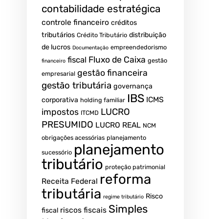
contabilidade estratégica
controle financeiro
créditos
tributários
distribuição
Crédito Tributário
de lucros
empreendedorismo
Documentação
fiscal
Fluxo de Caixa
gestão
financeiro
gestão financeira
empresarial
gestão tributária
governança
IBS
ICMS
corporativa
holding familiar
LUCRO
impostos
ITCMD
PRESUMIDO
LUCRO REAL
NCM
obrigações acessórias
planejamento
planejamento
sucessório
tributário
proteção patrimonial
reforma
Receita Federal
tributária
Risco
regime tributário
Simples
riscos fiscais
fiscal