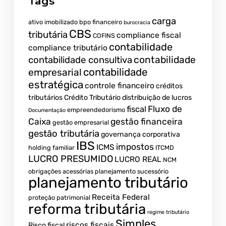
Tags
carga
ativo imobilizado
bpo financeiro
burocracia
CBS
tributária
compliance fiscal
COFINS
contabilidade
compliance tributário
contabilidade
contabilidade consultiva
contabilidade
empresarial
estratégica
controle financeiro
créditos
tributários
Crédito Tributário
distribuição de lucros
Fluxo de
fiscal
empreendedorismo
Documentação
Caixa
gestão financeira
gestão empresarial
gestão tributária
governança corporativa
IBS
impostos
ICMS
holding familiar
ITCMD
LUCRO PRESUMIDO
LUCRO REAL
NCM
obrigações acessórias
planejamento sucessório
planejamento tributário
Receita Federal
proteção patrimonial
reforma tributária
regime tributário
Simples
riscos fiscais
Risco fiscal