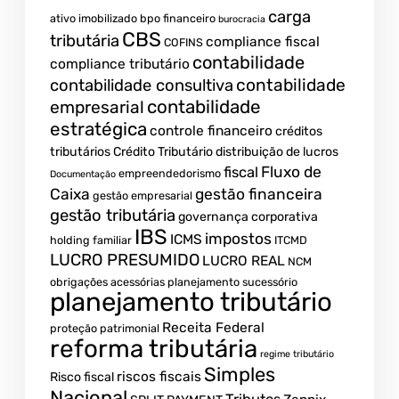
carga
ativo imobilizado
bpo financeiro
burocracia
CBS
tributária
compliance fiscal
COFINS
contabilidade
compliance tributário
contabilidade
contabilidade consultiva
contabilidade
empresarial
estratégica
controle financeiro
créditos
tributários
Crédito Tributário
distribuição de lucros
Fluxo de
fiscal
empreendedorismo
Documentação
Caixa
gestão financeira
gestão empresarial
gestão tributária
governança corporativa
IBS
impostos
ICMS
holding familiar
ITCMD
LUCRO PRESUMIDO
LUCRO REAL
NCM
obrigações acessórias
planejamento sucessório
planejamento tributário
Receita Federal
proteção patrimonial
reforma tributária
regime tributário
Simples
riscos fiscais
Risco fiscal
Nacional