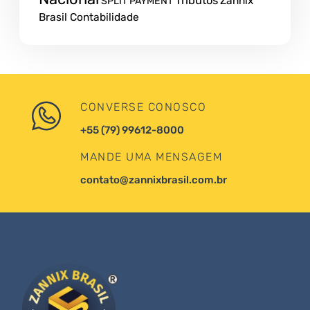
Tributos
Zannix
SPLIT PAYMENT
Brasil Contabilidade
CONVERSE CONOSCO
+55 (79) 99612-8000
MANDE UMA MENSAGEM
contato@zannixbrasil.com.br