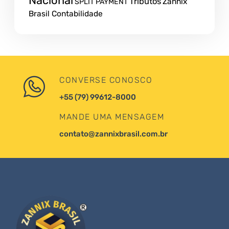
Nacional
Tributos
Zannix
SPLIT PAYMENT
Brasil Contabilidade
CONVERSE CONOSCO
+55 (79) 99612-8000
MANDE UMA MENSAGEM
contato@zannixbrasil.com.br