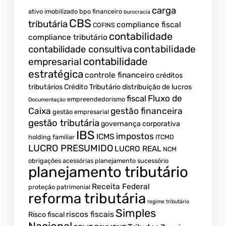
carga
ativo imobilizado
bpo financeiro
burocracia
CBS
tributária
compliance fiscal
COFINS
contabilidade
compliance tributário
contabilidade
contabilidade consultiva
contabilidade
empresarial
estratégica
controle financeiro
créditos
tributários
Crédito Tributário
distribuição de lucros
Fluxo de
fiscal
empreendedorismo
Documentação
Caixa
gestão financeira
gestão empresarial
gestão tributária
governança corporativa
IBS
impostos
ICMS
holding familiar
ITCMD
LUCRO PRESUMIDO
LUCRO REAL
NCM
obrigações acessórias
planejamento sucessório
planejamento tributário
Receita Federal
proteção patrimonial
reforma tributária
regime tributário
Simples
riscos fiscais
Risco fiscal