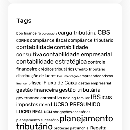
Tags
CBS
carga tributária
bpo financeiro
burocracia
compliance fiscal
compliance tributário
COFINS
contabilidade
contabilidade
contabilidade empresarial
consultiva
contabilidade estratégica
controle
financeiro
créditos tributários
Crédito Tributário
distribuição de lucros
empreendedorismo
Documentação
fiscal
Fluxo de Caixa
gestão empresarial
financeiro
gestão tributária
gestão financeira
IBS
ICMS
governança corporativa
holding familiar
LUCRO PRESUMIDO
impostos
ITCMD
LUCRO REAL
NCM
obrigações acessórias
planejamento
planejamento sucessório
tributário
Receita
proteção patrimonial