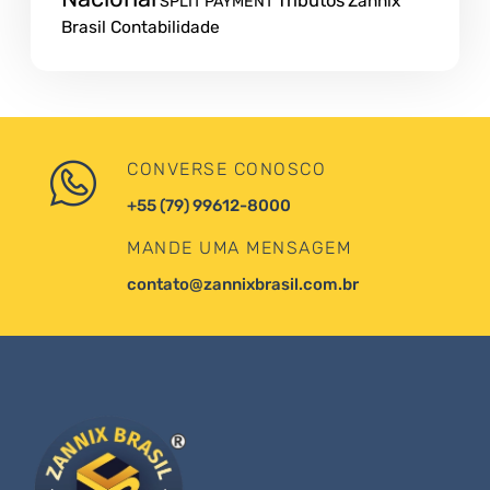
Tributos
Zannix
SPLIT PAYMENT
Brasil Contabilidade
CONVERSE CONOSCO
+55 (79) 99612-8000
MANDE UMA MENSAGEM
contato@zannixbrasil.com.br