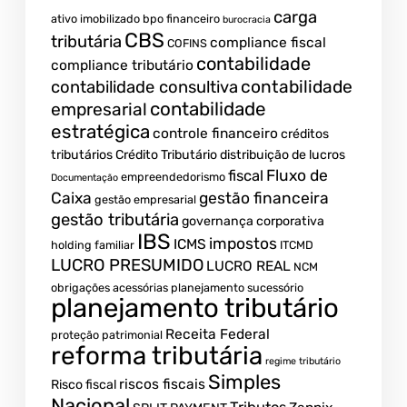
carga
ativo imobilizado
bpo financeiro
burocracia
CBS
tributária
compliance fiscal
COFINS
contabilidade
compliance tributário
contabilidade
contabilidade consultiva
contabilidade
empresarial
estratégica
controle financeiro
créditos
tributários
Crédito Tributário
distribuição de lucros
Fluxo de
fiscal
empreendedorismo
Documentação
Caixa
gestão financeira
gestão empresarial
gestão tributária
governança corporativa
IBS
impostos
ICMS
holding familiar
ITCMD
LUCRO PRESUMIDO
LUCRO REAL
NCM
obrigações acessórias
planejamento sucessório
planejamento tributário
Receita Federal
proteção patrimonial
reforma tributária
regime tributário
Simples
riscos fiscais
Risco fiscal
Nacional