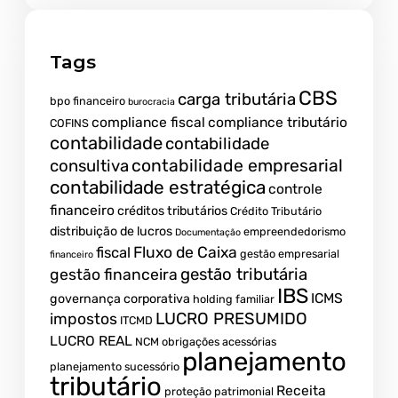
Tags
CBS
carga tributária
bpo financeiro
burocracia
compliance fiscal
compliance tributário
COFINS
contabilidade
contabilidade
contabilidade empresarial
consultiva
contabilidade estratégica
controle
financeiro
créditos tributários
Crédito Tributário
distribuição de lucros
empreendedorismo
Documentação
fiscal
Fluxo de Caixa
gestão empresarial
financeiro
gestão tributária
gestão financeira
IBS
ICMS
governança corporativa
holding familiar
LUCRO PRESUMIDO
impostos
ITCMD
LUCRO REAL
NCM
obrigações acessórias
planejamento
planejamento sucessório
tributário
Receita
proteção patrimonial