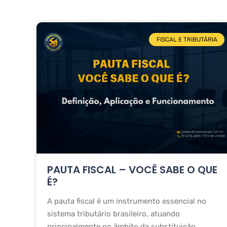
FISCAL E TRIBUTÁRIA
PAUTA FISCAL – VOCÊ SABE O QUE
É?
A pauta fiscal é um instrumento essencial no
sistema tributário brasileiro, atuando
principalmente no âmbito da substituição