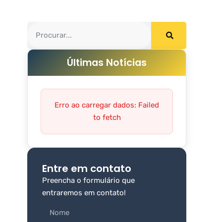
Últimas Notícias
Erro ao carregar dados: Failed
to fetch
Entre em contato
Preencha o formulário que
entraremos em contato!