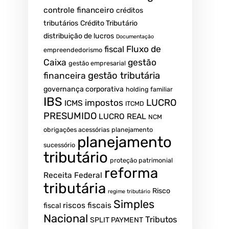
controle financeiro
créditos
tributários
Crédito Tributário
distribuição de lucros
Documentação
Fluxo de
fiscal
empreendedorismo
Caixa
gestão
gestão empresarial
gestão tributária
financeira
governança corporativa
holding familiar
IBS
LUCRO
impostos
ICMS
ITCMD
PRESUMIDO
LUCRO REAL
NCM
obrigações acessórias
planejamento
planejamento
sucessório
tributário
proteção patrimonial
reforma
Receita Federal
tributária
Risco
regime tributário
Simples
riscos fiscais
fiscal
Nacional
Tributos
SPLIT PAYMENT