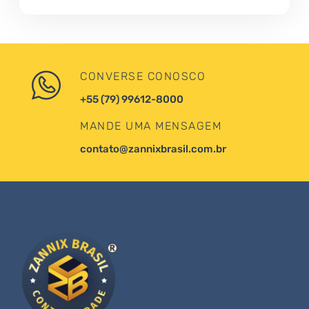
CONVERSE CONOSCO
+55 (79) 99612-8000
MANDE UMA MENSAGEM
contato@zannixbrasil.com.br