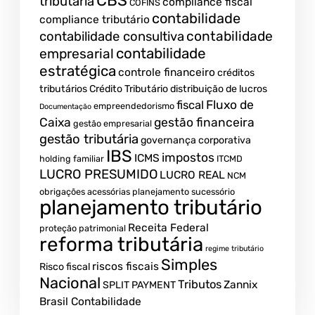
CBS
tributária
compliance fiscal
COFINS
contabilidade
compliance tributário
contabilidade
contabilidade consultiva
contabilidade
empresarial
estratégica
controle financeiro
créditos
tributários
Crédito Tributário
distribuição de lucros
Fluxo de
fiscal
empreendedorismo
Documentação
Caixa
gestão financeira
gestão empresarial
gestão tributária
governança corporativa
IBS
impostos
ICMS
holding familiar
ITCMD
LUCRO PRESUMIDO
LUCRO REAL
NCM
obrigações acessórias
planejamento sucessório
planejamento tributário
Receita Federal
proteção patrimonial
reforma tributária
regime tributário
Simples
riscos fiscais
Risco fiscal
Nacional
Tributos
Zannix
SPLIT PAYMENT
Brasil Contabilidade