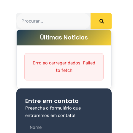
Últimas Notícias
Erro ao carregar dados: Failed
to fetch
Entre em contato
Preencha o formulário que
entraremos em contato!