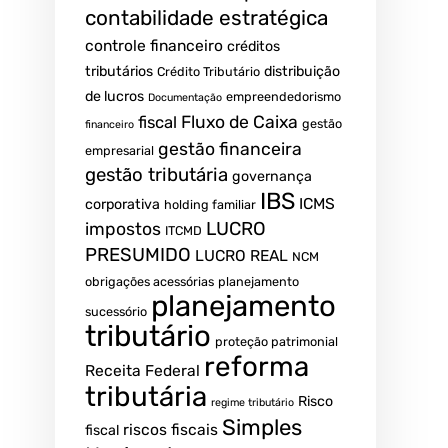
contabilidade estratégica
controle financeiro
créditos
tributários
distribuição
Crédito Tributário
de lucros
empreendedorismo
Documentação
fiscal
Fluxo de Caixa
gestão
financeiro
gestão financeira
empresarial
gestão tributária
governança
IBS
ICMS
corporativa
holding familiar
LUCRO
impostos
ITCMD
PRESUMIDO
LUCRO REAL
NCM
obrigações acessórias
planejamento
planejamento
sucessório
tributário
proteção patrimonial
reforma
Receita Federal
tributária
Risco
regime tributário
Simples
riscos fiscais
fiscal