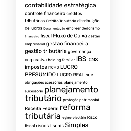
contabilidade estratégica
controle financeiro
créditos
tributários
distribuição
Crédito Tributário
de lucros
empreendedorismo
Documentação
fiscal
Fluxo de Caixa
gestão
financeiro
gestão financeira
empresarial
gestão tributária
governança
IBS
ICMS
corporativa
holding familiar
LUCRO
impostos
ITCMD
PRESUMIDO
LUCRO REAL
NCM
obrigações acessórias
planejamento
planejamento
sucessório
tributário
proteção patrimonial
reforma
Receita Federal
tributária
Risco
regime tributário
Simples
riscos fiscais
fiscal