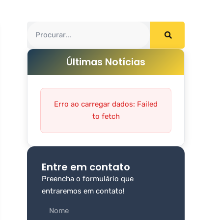
Últimas Notícias
Erro ao carregar dados: Failed
to fetch
Entre em contato
Preencha o formulário que
entraremos em contato!