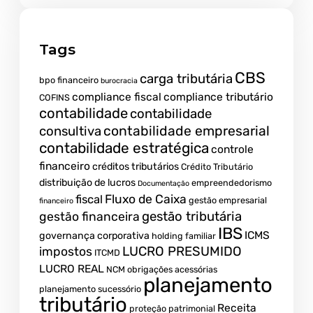
Tags
CBS
carga tributária
bpo financeiro
burocracia
compliance fiscal
compliance tributário
COFINS
contabilidade
contabilidade
contabilidade empresarial
consultiva
contabilidade estratégica
controle
financeiro
créditos tributários
Crédito Tributário
distribuição de lucros
empreendedorismo
Documentação
fiscal
Fluxo de Caixa
gestão empresarial
financeiro
gestão tributária
gestão financeira
IBS
ICMS
governança corporativa
holding familiar
LUCRO PRESUMIDO
impostos
ITCMD
LUCRO REAL
NCM
obrigações acessórias
planejamento
planejamento sucessório
tributário
Receita
proteção patrimonial