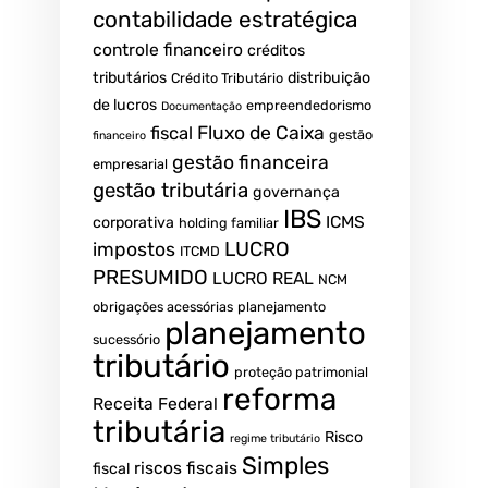
contabilidade estratégica
controle financeiro
créditos
tributários
distribuição
Crédito Tributário
de lucros
empreendedorismo
Documentação
fiscal
Fluxo de Caixa
gestão
financeiro
gestão financeira
empresarial
gestão tributária
governança
IBS
ICMS
corporativa
holding familiar
LUCRO
impostos
ITCMD
PRESUMIDO
LUCRO REAL
NCM
obrigações acessórias
planejamento
planejamento
sucessório
tributário
proteção patrimonial
reforma
Receita Federal
tributária
Risco
regime tributário
Simples
riscos fiscais
fiscal