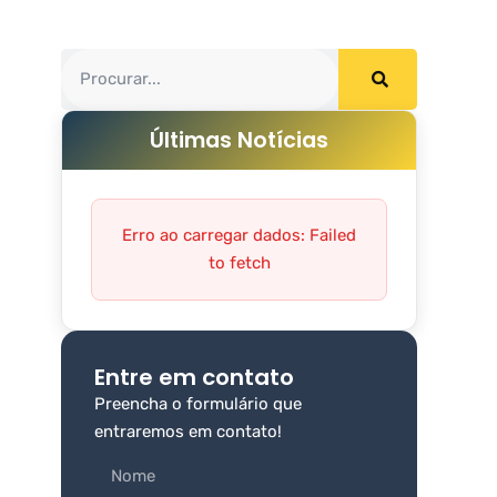
Últimas Notícias
Erro ao carregar dados: Failed
to fetch
Entre em contato
Preencha o formulário que
entraremos em contato!