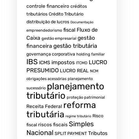
controle financeiro
créditos
tributários
Crédito Tributário
distribuição de lucros
Documentação
Fluxo de
fiscal
empreendedorismo
Caixa
gestão
gestão empresarial
gestão tributária
financeira
governança corporativa
holding familiar
IBS
LUCRO
impostos
ICMS
ITCMD
PRESUMIDO
LUCRO REAL
NCM
obrigações acessórias
planejamento
planejamento
sucessório
tributário
proteção patrimonial
reforma
Receita Federal
tributária
Risco
regime tributário
Simples
riscos fiscais
fiscal
Nacional
Tributos
SPLIT PAYMENT