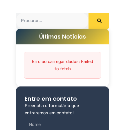
Últimas Notícias
Erro ao carregar dados: Failed
to fetch
Entre em contato
Preencha o formulário que
entraremos em contato!