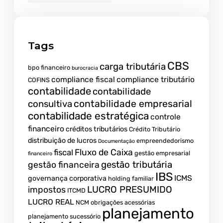
Tags
CBS
carga tributária
bpo financeiro
burocracia
compliance fiscal
compliance tributário
COFINS
contabilidade
contabilidade
contabilidade empresarial
consultiva
contabilidade estratégica
controle
financeiro
créditos tributários
Crédito Tributário
distribuição de lucros
empreendedorismo
Documentação
fiscal
Fluxo de Caixa
gestão empresarial
financeiro
gestão tributária
gestão financeira
IBS
ICMS
governança corporativa
holding familiar
LUCRO PRESUMIDO
impostos
ITCMD
LUCRO REAL
NCM
obrigações acessórias
planejamento
planejamento sucessório