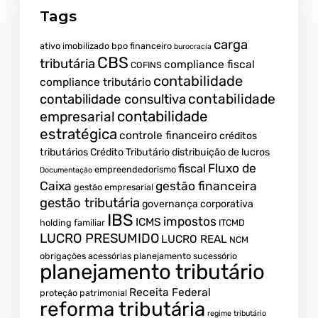
Tags
carga
ativo imobilizado
bpo financeiro
burocracia
CBS
tributária
compliance fiscal
COFINS
contabilidade
compliance tributário
contabilidade
contabilidade consultiva
contabilidade
empresarial
estratégica
controle financeiro
créditos
tributários
Crédito Tributário
distribuição de lucros
Fluxo de
fiscal
empreendedorismo
Documentação
Caixa
gestão financeira
gestão empresarial
gestão tributária
governança corporativa
IBS
impostos
ICMS
holding familiar
ITCMD
LUCRO PRESUMIDO
LUCRO REAL
NCM
obrigações acessórias
planejamento sucessório
planejamento tributário
Receita Federal
proteção patrimonial
reforma tributária
regime tributário