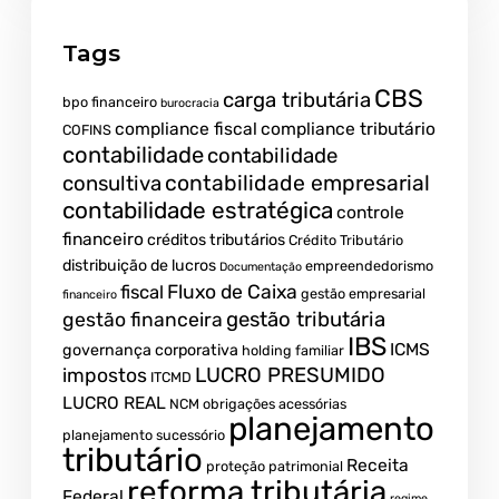
Tags
CBS
carga tributária
bpo financeiro
burocracia
compliance fiscal
compliance tributário
COFINS
contabilidade
contabilidade
contabilidade empresarial
consultiva
contabilidade estratégica
controle
financeiro
créditos tributários
Crédito Tributário
distribuição de lucros
empreendedorismo
Documentação
fiscal
Fluxo de Caixa
gestão empresarial
financeiro
gestão tributária
gestão financeira
IBS
ICMS
governança corporativa
holding familiar
LUCRO PRESUMIDO
impostos
ITCMD
LUCRO REAL
NCM
obrigações acessórias
planejamento
planejamento sucessório
tributário
Receita
proteção patrimonial
reforma tributária
Federal
regime