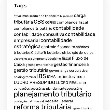
Tags
carga
ativo imobilizado
bpo financeiro
burocracia
CBS
tributária
compliance fiscal
COFINS
contabilidade
compliance tributário
contabilidade
contabilidade consultiva
contabilidade
empresarial
estratégica
controle financeiro
créditos
tributários
Crédito Tributário
distribuição de lucros
Fluxo de
fiscal
empreendedorismo
Documentação
Caixa
gestão financeira
gestão empresarial
gestão tributária
governança corporativa
IBS
impostos
ICMS
holding familiar
ITCMD
LUCRO PRESUMIDO
LUCRO REAL
NCM
obrigações acessórias
planejamento sucessório
planejamento tributário
Receita Federal
proteção patrimonial
reforma tributária
regime tributário