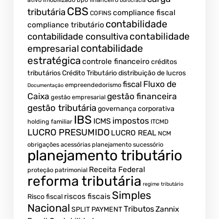
burocracia
CBS
tributária
compliance fiscal
COFINS
contabilidade
compliance tributário
contabilidade
contabilidade consultiva
contabilidade
empresarial
estratégica
controle financeiro
créditos
tributários
Crédito Tributário
distribuição de lucros
Fluxo de
fiscal
empreendedorismo
Documentação
Caixa
gestão financeira
gestão empresarial
gestão tributária
governança corporativa
IBS
impostos
ICMS
holding familiar
ITCMD
LUCRO PRESUMIDO
LUCRO REAL
NCM
obrigações acessórias
planejamento sucessório
planejamento tributário
Receita Federal
proteção patrimonial
reforma tributária
regime tributário
Simples
riscos fiscais
Risco fiscal
Nacional
Tributos
Zannix
SPLIT PAYMENT