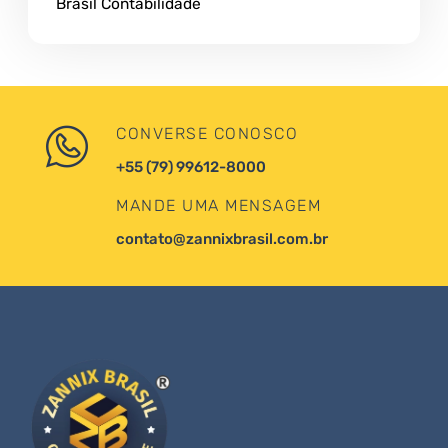
Brasil Contabilidade
CONVERSE CONOSCO
+55 (79) 99612-8000
MANDE UMA MENSAGEM
contato@zannixbrasil.com.br