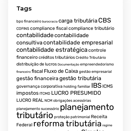
Tags
CBS
carga tributária
bpo financeiro
burocracia
compliance fiscal
compliance tributário
COFINS
contabilidade
contabilidade
contabilidade empresarial
consultiva
contabilidade estratégica
controle
financeiro
créditos tributários
Crédito Tributário
distribuição de lucros
empreendedorismo
Documentação
fiscal
Fluxo de Caixa
gestão empresarial
financeiro
gestão tributária
gestão financeira
IBS
ICMS
governança corporativa
holding familiar
LUCRO PRESUMIDO
impostos
ITCMD
LUCRO REAL
NCM
obrigações acessórias
planejamento
planejamento sucessório
tributário
Receita
proteção patrimonial
reforma tributária
Federal
regime