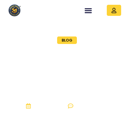
BLOG
INSATISFEITO COM SEU
CONTADOR? Saiba
como mudar de
contador sem
constrangimento
03, fevereiro 2020
Sem Comentários