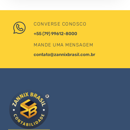
CONVERSE CONOSCO
+55 (79) 99612-8000
MANDE UMA MENSAGEM
contato@zannixbrasil.com.br