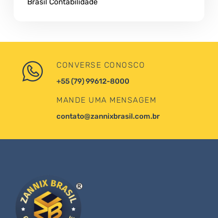
Brasil Contabilidade
CONVERSE CONOSCO
+55 (79) 99612-8000
MANDE UMA MENSAGEM
contato@zannixbrasil.com.br