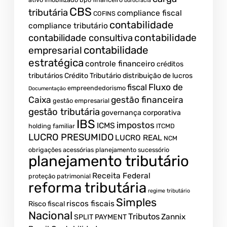
burocracia
CBS
tributária
compliance fiscal
COFINS
contabilidade
compliance tributário
contabilidade
contabilidade consultiva
contabilidade
empresarial
estratégica
controle financeiro
créditos
tributários
Crédito Tributário
distribuição de lucros
Fluxo de
fiscal
empreendedorismo
Documentação
Caixa
gestão financeira
gestão empresarial
gestão tributária
governança corporativa
IBS
impostos
ICMS
holding familiar
ITCMD
LUCRO PRESUMIDO
LUCRO REAL
NCM
obrigações acessórias
planejamento sucessório
planejamento tributário
Receita Federal
proteção patrimonial
reforma tributária
regime tributário
Simples
riscos fiscais
Risco fiscal
Nacional
Tributos
Zannix
SPLIT PAYMENT