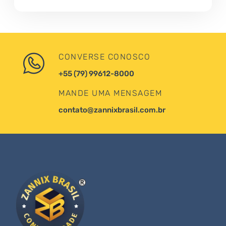
CONVERSE CONOSCO
+55 (79) 99612-8000
MANDE UMA MENSAGEM
contato@zannixbrasil.com.br