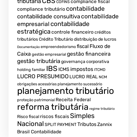
CBS
tributária
compliance fiscal
COFINS
contabilidade
compliance tributário
contabilidade
contabilidade consultiva
contabilidade
empresarial
estratégica
controle financeiro
créditos
tributários
Crédito Tributário
distribuição de lucros
Fluxo de
fiscal
empreendedorismo
Documentação
Caixa
gestão financeira
gestão empresarial
gestão tributária
governança corporativa
IBS
impostos
ICMS
holding familiar
ITCMD
LUCRO PRESUMIDO
LUCRO REAL
NCM
obrigações acessórias
planejamento sucessório
planejamento tributário
Receita Federal
proteção patrimonial
reforma tributária
regime tributário
Simples
riscos fiscais
Risco fiscal
Nacional
Tributos
Zannix
SPLIT PAYMENT
Brasil Contabilidade