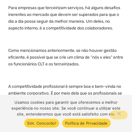
Para empresas que terceirizam serviços, há alguns desafios
inerentes ao mercado que devem ser superados para que o
dia a dia possa seguir da melhor maneira. Um deles, no
aspecto interno, é a competitividade dos colaboradores.
Como mencionamos anteriormente, se não houver gestão
eficiente, é possível que se crie um clima de “nós x eles” entre
os funcionários CLT e os terceirizados.
A competitividade profissional é sempre boa e bem-vinda no
ambiente corporativo. É por meio dela que os profissionais se
desenvolvem e entregam de forma melhor e contínua. No
Usamos cookies para garantir que oferecemos a melhor
entanto, relações humanas são voláteis e alguns fatores –
experiência no nosso site. Se você continuar a utilizar este
como gaps de tratamento, cobrança, pagamento e benefícios
site, entenderemos que você está satisfeito com ele.
-, podem criar e acentuar um clima bélico dentro do ambiente
Sim. Concordo!
Política de Privacidade
de trabalho.