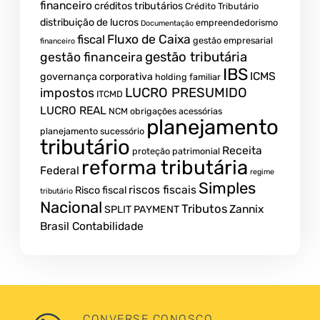
financeiro
créditos tributários
Crédito Tributário
distribuição de lucros
empreendedorismo
Documentação
fiscal
Fluxo de Caixa
gestão empresarial
financeiro
gestão tributária
gestão financeira
IBS
ICMS
governança corporativa
holding familiar
LUCRO PRESUMIDO
impostos
ITCMD
LUCRO REAL
NCM
obrigações acessórias
planejamento
planejamento sucessório
tributário
Receita
proteção patrimonial
reforma tributária
Federal
regime
Simples
riscos fiscais
Risco fiscal
tributário
Nacional
Tributos
Zannix
SPLIT PAYMENT
Brasil Contabilidade
CONVERSE CONOSCO