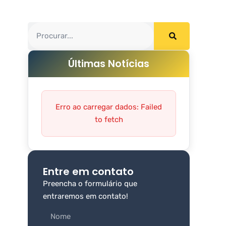
Últimas Notícias
Erro ao carregar dados: Failed
to fetch
Entre em contato
Preencha o formulário que
entraremos em contato!