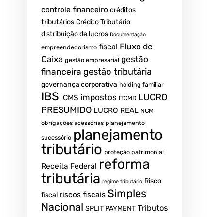
controle financeiro
créditos
tributários
Crédito Tributário
distribuição de lucros
Documentação
Fluxo de
fiscal
empreendedorismo
Caixa
gestão
gestão empresarial
gestão tributária
financeira
governança corporativa
holding familiar
IBS
LUCRO
impostos
ICMS
ITCMD
PRESUMIDO
LUCRO REAL
NCM
obrigações acessórias
planejamento
planejamento
sucessório
tributário
proteção patrimonial
reforma
Receita Federal
tributária
Risco
regime tributário
Simples
riscos fiscais
fiscal
Nacional
Tributos
SPLIT PAYMENT