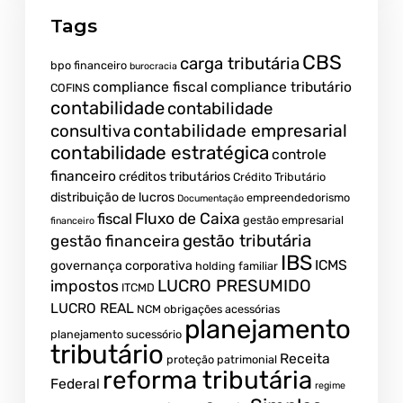
Tags
CBS
carga tributária
bpo financeiro
burocracia
compliance fiscal
compliance tributário
COFINS
contabilidade
contabilidade
contabilidade empresarial
consultiva
contabilidade estratégica
controle
financeiro
créditos tributários
Crédito Tributário
distribuição de lucros
empreendedorismo
Documentação
fiscal
Fluxo de Caixa
gestão empresarial
financeiro
gestão tributária
gestão financeira
IBS
ICMS
governança corporativa
holding familiar
LUCRO PRESUMIDO
impostos
ITCMD
LUCRO REAL
NCM
obrigações acessórias
planejamento
planejamento sucessório
tributário
Receita
proteção patrimonial
reforma tributária
Federal
regime