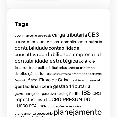
Tags
CBS
carga tributária
bpo financeiro
burocracia
compliance fiscal
compliance tributário
COFINS
contabilidade
contabilidade
contabilidade empresarial
consultiva
contabilidade estratégica
controle
financeiro
créditos tributários
Crédito Tributário
distribuição de lucros
empreendedorismo
Documentação
fiscal
Fluxo de Caixa
gestão empresarial
financeiro
gestão tributária
gestão financeira
IBS
ICMS
governança corporativa
holding familiar
LUCRO PRESUMIDO
impostos
ITCMD
LUCRO REAL
NCM
obrigações acessórias
planejamento
planejamento sucessório